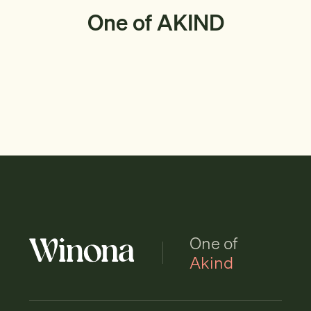
One of AKIND
One of
Akind